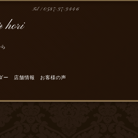
Tel / 0587-37-3446
hori
から
～
ダー
店舗情報
お客様の声