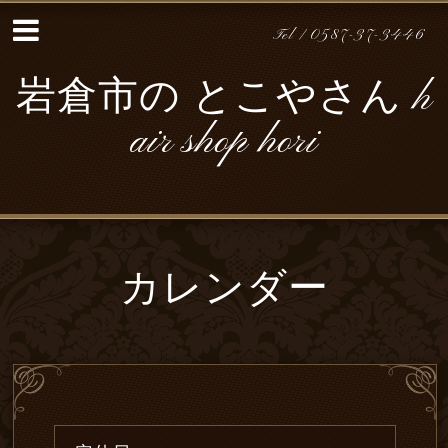
Tel / 0587-37-3446
岩倉市の とこやさん h
air shop hori
カレンダー