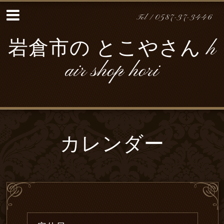
Tel / 0587-37-3446
岩倉市の とこやさん h
air shop hori
カレンダー