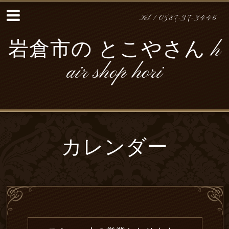
Tel / 0587-37-3446
岩倉市の とこやさん h
air shop hori
カレンダー