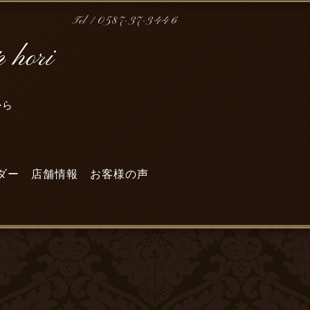
Tel / 0587-37-3446
hori
から
～
ダー
店舗情報
お客様の声