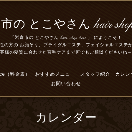
の とこやさん hair shop 
「岩倉市の とこやさん hair shop hori 」 にようこそ！
性の方の お顔そり、ブライダルエステ、フェイシャルエステ
お客様の髪質に合わせた育毛ケアまで何でもご相談くださいね
lice（料金表）
おすすめメニュー
スタッフ紹介
カレン
お問い合わせ
カレンダー