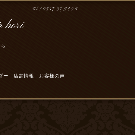
Tel / 0587-37-3446
hori
から
～
ダー
店舗情報
お客様の声