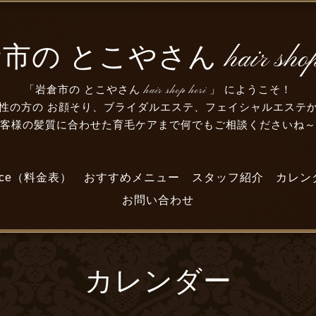
の とこやさん hair shop 
「岩倉市の とこやさん hair shop hori 」 にようこそ！
性の方の お顔そり、ブライダルエステ、フェイシャルエステ
お客様の髪質に合わせた育毛ケアまで何でもご相談くださいね
lice（料金表）
おすすめメニュー
スタッフ紹介
カレン
お問い合わせ
カレンダー