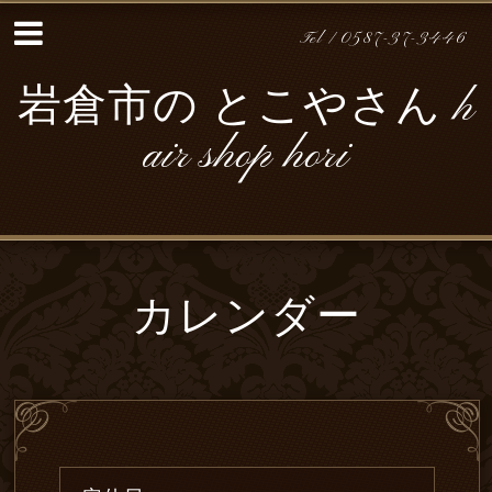
Tel / 0587-37-3446
岩倉市の とこやさん h
air shop hori
カレンダー