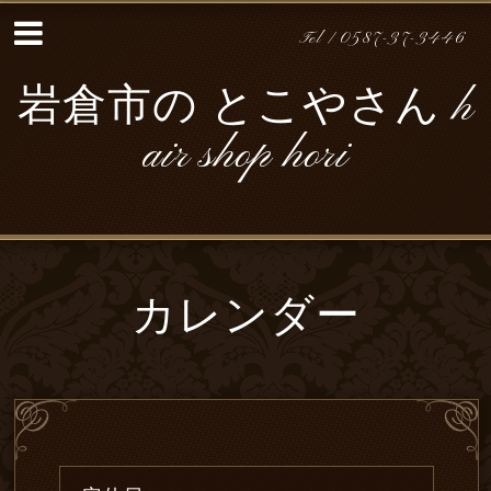
Tel / 0587-37-3446
岩倉市の とこやさん h
air shop hori
カレンダー