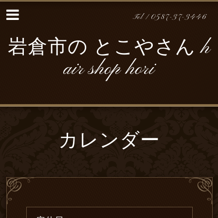
Tel / 0587-37-3446
岩倉市の とこやさん h
air shop hori
カレンダー