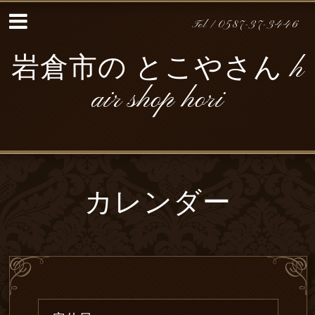
Tel / 0587-37-3446
岩倉市の とこやさん h
air shop hori
カレンダー