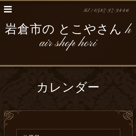
Tel / 0587-37-3446
岩倉市の とこやさん h
air shop hori
カレンダー